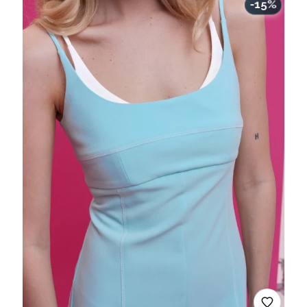
400 ₴.
720 ₴.
-15%