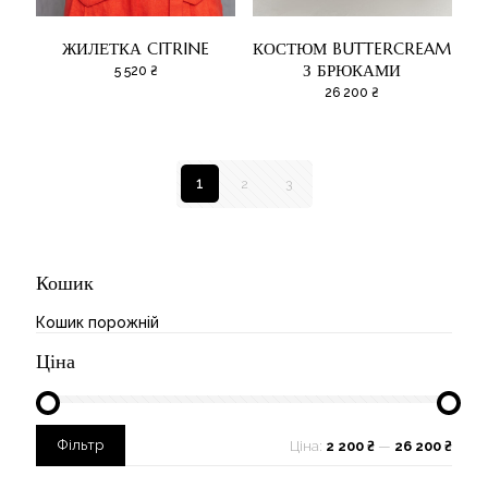
ЖИЛЕТКА CITRINE
КОСТЮМ BUTTERCREAM
З БРЮКАМИ
5 520
₴
26 200
₴
1
2
3
Кошик
Кошик порожній
Ціна
Мінімальна
Найбільша
Фільтр
Ціна:
2 200 ₴
—
26 200 ₴
ціна
ціна