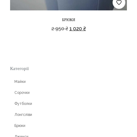
БРЮКИ
Оригінальна
Поточна
2 950
₴
1 020
₴
ціна:
ціна:
2
1
950 ₴.
020 ₴.
Категорії
Майки
Сорочки
Футболки
Лонгсліви
Брюки
Джинси