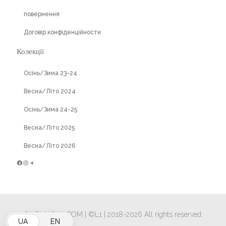
повернення
Договір конфіденційности
Колекції
Осінь/Зима 23-24
Весна/Літо 2024
Осінь/Зима 24-25
Весна/Літо 2025
Весна/Літо 2026
Фейсбук
Інстаграм
Телеграм
©LIPUNOVA.COM | ©L1 | 2018
-2026 All rights reserved.
UA
EN