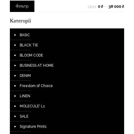
Мінімальна
Найбільша
Фільтр
Ціна:
0 ₴
—
38 000 ₴
ціна
ціна
Категорії
BASIC
BLACK TIE
BLOOM CODE
BUSINESS AT HOME
DENIM
Freedom of Choice
LINEN
MOLECULE' L1
SALE
Signature Prints